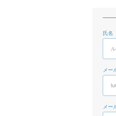
氏名
メー
メー